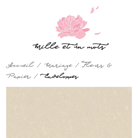
Mille et un mots
Accueil
Mariage
Fleurs &
Papier
Enveloppes